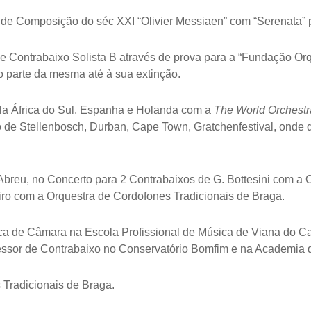
de Composição do séc XXI “Olivier Messiaen” com “Serenata” p
e Contrabaixo Solista B através de prova para a “Fundação Orq
 parte da mesma até à sua extinção.
ela África do Sul, Espanha e Holanda com a
The World Orchestr
 o de Stellenbosch, Durban, Cape Town, Gratchenfestival, ond
breu, no Concerto para 2 Contrabaixos de G. Bottesini com a O
iro com a Orquestra de Cordofones Tradicionais de Braga.
ica de Câmara na Escola Profissional de Música de Viana do C
fessor de Contrabaixo no Conservatório Bomfim
e na Academia d
 Tradicionais de Braga.