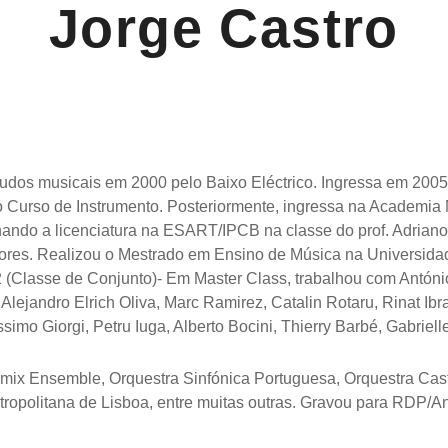
Jorge Castro
tudos musicais em 2000 pelo Baixo Eléctrico. Ingressa em 2005
 Curso de Instrumento. Posteriormente, ingressa na Academia 
inando a licenciatura na ESART/IPCB na classe do prof. Adriano 
valores. Realizou o Mestrado em Ensino de Música na Universida
(Classe de Conjunto)- Em Master Class, trabalhou com Antóni
lejandro Elrich Oliva, Marc Ramirez, Catalin Rotaru, Rinat Ibr
mo Giorgi, Petru Iuga, Alberto Bocini, Thierry Barbé, Gabriel
emix Ensemble, Orquestra Sinfónica Portuguesa, Orquestra Casti
tropolitana de Lisboa, entre muitas outras. Gravou para RDP/An