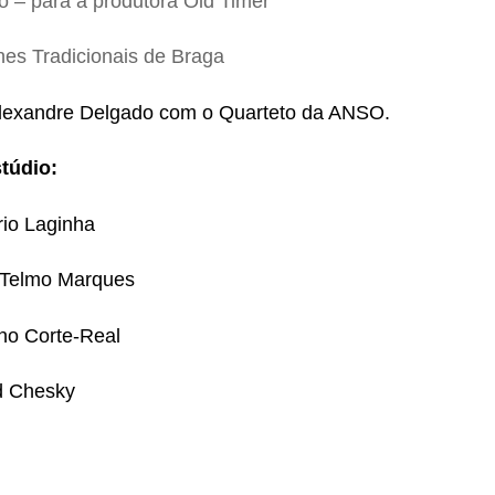
o – para a produtora Old Timer
es Tradicionais de Braga
Alexandre Delgado com o Quarteto da ANSO.
túdio:
rio Laginha
 Telmo Marques
uno Corte-Real
id Chesky