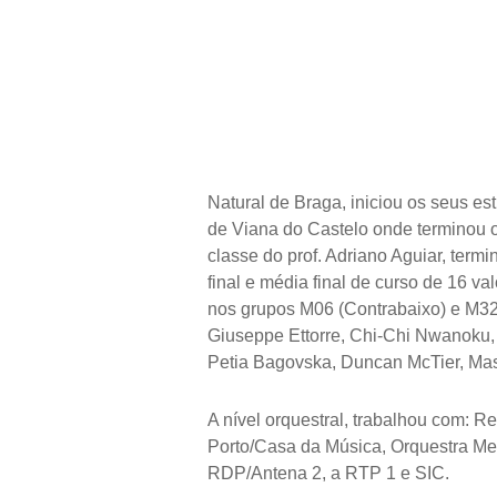
Natural de Braga, iniciou os seus es
de Viana do Castelo onde terminou o
classe do prof. Adriano Aguiar, term
final e média final de curso de 16 
nos grupos M06 (Contrabaixo) e M32 
Giuseppe Ettorre, Chi-Chi Nwanoku, A
Petia Bagovska, Duncan McTier, Massi
A nível orquestral, trabalhou com: R
Porto/Casa da Música, Orquestra Me
RDP/Antena 2, a RTP 1 e SIC.